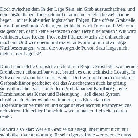
Doch zwischen dem In-der-Lage-Sein, ein Grab auszuschachten, und
dem tatsächlichen Todeszeitpunkt kann eine erhebliche Zeitspanne
liegen – mit teils absurden logistischen Folgen. Eine offene Grabstelle,
die auf unbestimmte Zeit ungenutzt bleibt, wirft Fragen auf: Wie wird
sie gesichert, damit keine Menschen oder Tiere hineinfallen? Wie wird
verhindert, dass Regen, Frost oder Pflanzenwuchs sie unbrauchbar
machen? Und wer übernimmt die Verantwortung für notwendige
Nachbesserungen, wenn die vorsorgende Person dazu längst nicht
mehr in der Lage ist?
Damit eine solche Grabstelle nicht durch Regen, Frost oder wuchernde
Brombeeren unbrauchbar wird, braucht es eine technische Lösung. In
Schweden ist man hier schon weiter: Dort wird mit einem modularen
Grabstabilisator gearbeitet, der das Ausschachten auch langfristig
sinnvoll machen soll. Unter dem Produktnamen
Kantbörg
– eine
Kombination aus Kante und Befestigung – soll dieses System
einstürzende Seitenwände verhindern, das Einsacken der
Bodenstruktur vermeiden und sogar unerwünschten Pflanzenwuchs
reduzieren. Ein echter Fortschritt – wenn man zu Lebzeiten daran
denkt.
Es wird also klar: Wer ein Grab selbst anlegt, übernimmt nicht nur
symbolisch Verantwortung für sein eigenes Ende – er oder sie muss